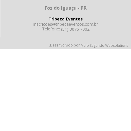
Foz do Iguaçu - PR
Tribeca Eventos
inscricoes@tribecaeventos.com.br
Telefone:
(51) 3076 7002
.Desenvolvido por
Meio Segundo Websolutions