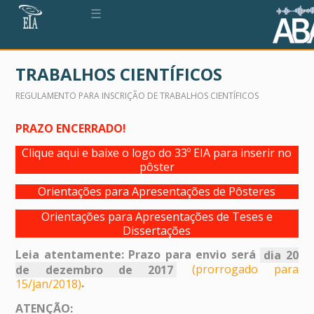
☰
TRABALHOS CIENTÍFICOS
REGULAMENTO PARA INSCRIÇÃO DE TRABALHOS CIENTÍFICOS
PRAZO ENCERRADO!
Clique aqui e baixe o logo do 33º EIA para inserir no
pôster
Orientações para Apresentações de Pôsteres
Orientações para Apresentações de Teses e
Dissertações
Leia atentamente: Prazo para envio será
dia 20
de dezembro de 2017
(prorrogado para
.
15/jan/2018)
ATENÇÃO: