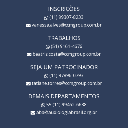
INSCRIÇÕES
(11) 99307-8233
vanessa.alves@ccmgroup.com.br
TRABALHOS
(51) 9161-4676
beatriz.costa@ccmgroup.com.br
SEJA UM PATROCINADOR
(11) 97896-0793
tatiane.torres@ccmgroup.com.br
DEMAIS DEPARTAMENTOS
55 (11) 99462-6638
aba@audiologiabrasil.org.br