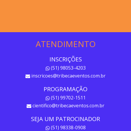
ATENDIMENTO
INSCRIÇÕES
(51) 98053-4203
inscricoes@tribecaeventos.com.br
PROGRAMAÇÃO
(51) 99702-1511
cientifico@tribecaeventos.com.br
SEJA UM PATROCINADOR
(51) 98338-0908