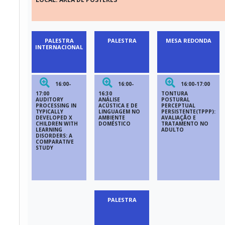
PALESTRA
PALESTRA
MESA REDONDA
INTERNACIONAL
16:00-
16:00-
16:00-17:00
17:00
16:30
TONTURA
AUDITORY
ANÁLISE
POSTURAL
PROCESSING IN
ACÚSTICA E DE
PERCEPTUAL
TYPICALLY
LINGUAGEM NO
PERSISTENTE(TPPP):
DEVELOPED X
AMBIENTE
AVALIAÇÃO E
CHILDREN WITH
DOMÉSTICO
TRATAMENTO NO
LEARNING
ADULTO
DISORDERS: A
COMPARATIVE
STUDY
PALESTRA