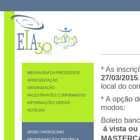
* As inscriç
MENSAGEM DA PRESIDENTE
27/03/2015
APRESENTAÇÃO
local do co
ORGANIZAÇÃO
PALESTRANTES CONFIRMADOS
* A opção d
INFORMAÇÕES GERAIS
modos:
NOTÍCIAS
Boleto bancá
á vista ou
APOIO / PATROCÍNIO
MASTERCAR
PROGRAMAÇÃO CIENTÍFICA