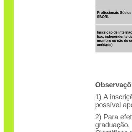
Profissionais Sócios
SBORL
Inscrição de Internac
fixo, independente d
membro ou não de o
entidade)
Observaçõ
1) A inscri
possível a
2) Para efe
graduação,