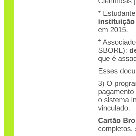
Científicas
* Estudant
instituição
em 2015.
* Associado
SBORL):
d
que é asso
Esses docum
3) O progra
pagamento 
o sistema i
vinculado.
Cartão Bro
completos, 