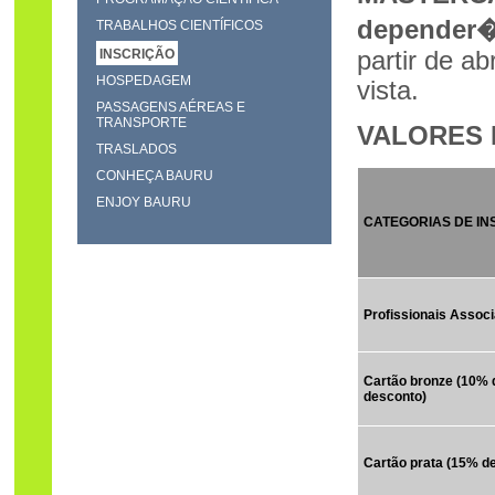
depender�
TRABALHOS CIENTÍFICOS
INSCRIÇÃO
partir de a
HOSPEDAGEM
vista.
PASSAGENS AÉREAS E
TRANSPORTE
VALORES 
TRASLADOS
CONHEÇA BAURU
ENJOY BAURU
CATEGORIAS DE IN
Profissionais Asso
Cartão bronze (10% 
desconto)
Cartão prata (15% d