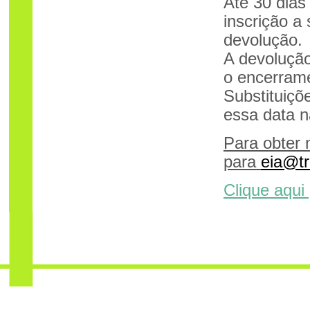
Até 30 dias
inscrição a
devolução.
A devolução
o encerrame
Substituiçõ
essa data n
Para obter 
para
eia@tr
Clique aqui 