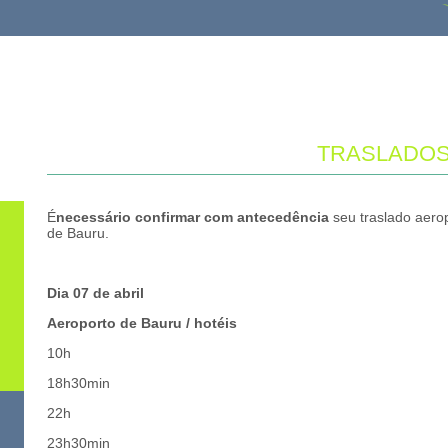
TRASLADO
É
necessário confirmar com antecedência
seu traslado aerop
de Bauru.
Dia 07 de abril
Aeroporto de Bauru / hotéis
10h
18h30min
22h
23h30min