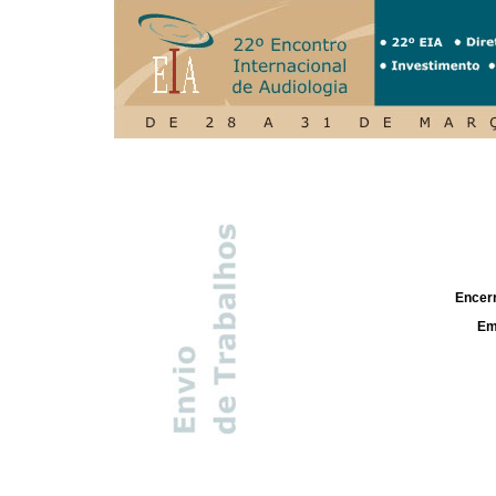
Encerr
Em