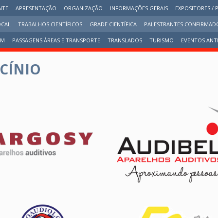
NTE
APRESENTAÇÃO
ORGANIZAÇÃO
INFORMAÇÕES GERAIS
EXPOSITORES / 
OCAL
TRABALHOS CIENTÍFICOS
GRADE CIENTÍFICA
PALESTRANTES CONFIRMAD
EM
PASSAGENS ÁREAS E TRANSPORTE
TRANSLADOS
TURISMO
EVENTOS ANT
OCÍNIO